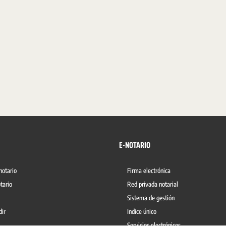
E-NOTARIO
notario
Firma electrónica
tario
Red privada notarial
Sistema de gestión
dir
Indice único
Servicios electrónicos