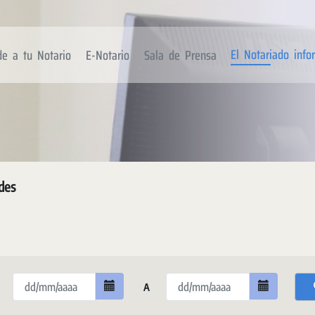
El Notariado inf
de a tu Notario
E-Notario
Sala de Prensa
des
A