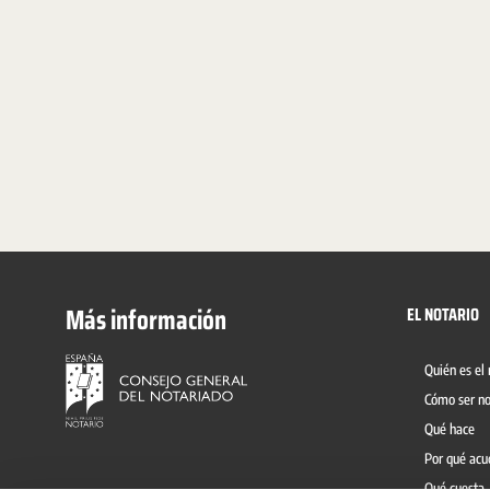
Más información
EL NOTARIO
Quién es el 
Cómo ser no
Qué hace
Por qué acu
Qué cuesta