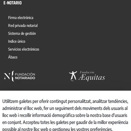
E-NOTARIO
Firma electrónica
Red privada notarial
Sistema de gestión
Indice único
Servicios electrónicos
Ábaco
Utilitzem galetes per oferir contingut personalitzat, analitzar tendències,
administrar el lloc web, fer un seguiment dels moviments dels usuaris al
© 2026, CONSEJO GENERAL DEL NOTARIO
lloc web i recollir informació demogràfica sobre la nostra base d'usuaris
CANAL INTERNO DE INFORMACIÓN
en conjunt. Accepteu totes les galetes per gaudir de la millor experiència
REGISTRO DE ACTIVIDADES DE TRATAMIENTO
possible al nostre lloc web o gestioneu les vostres preferències.