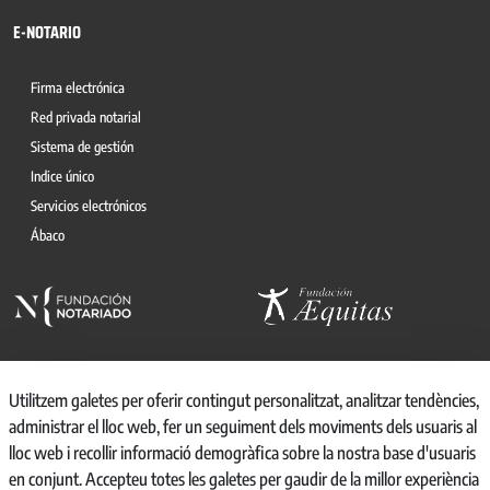
E-NOTARIO
Firma electrónica
Red privada notarial
Sistema de gestión
Indice único
Servicios electrónicos
Ábaco
Utilitzem galetes per oferir contingut personalitzat, analitzar tendències,
administrar el lloc web, fer un seguiment dels moviments dels usuaris al
© 2026, CONSEJO GENERAL DEL NOTARIO
lloc web i recollir informació demogràfica sobre la nostra base d'usuaris
CANAL INTERNO DE INFORMACIÓN
en conjunt. Accepteu totes les galetes per gaudir de la millor experiència