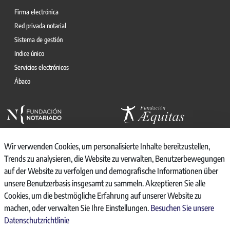
Firma electrónica
Red privada notarial
Sistema de gestión
Indice único
Servicios electrónicos
Ábaco
Wir verwenden Cookies, um personalisierte Inhalte bereitzustellen,
Trends zu analysieren, die Website zu verwalten, Benutzerbewegungen
auf der Website zu verfolgen und demografische Informationen über
© 2026, CONSEJO GENERAL DEL NOTARIO
unsere Benutzerbasis insgesamt zu sammeln. Akzeptieren Sie alle
CANAL INTERNO DE INFORMACIÓN
Cookies, um die bestmögliche Erfahrung auf unserer Website zu
REGISTRO DE ACTIVIDADES DE TRATAMIENTO
machen, oder verwalten Sie Ihre Einstellungen.
Besuchen Sie unsere
AVISO LEGAL
Datenschutzrichtlinie
POLÍTICA DE PRIVACIDAD