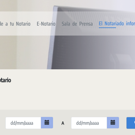
El Notariado inf
de a tu Notario
E-Notario
Sala de Prensa
tario
A