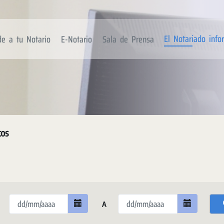
El Notariado inf
de a tu Notario
E-Notario
Sala de Prensa
tos
A