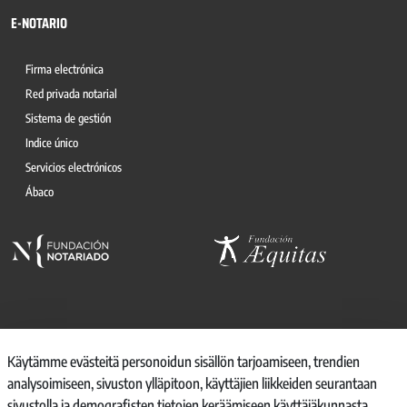
E-NOTARIO
Firma electrónica
Red privada notarial
Sistema de gestión
Indice único
Servicios electrónicos
Ábaco
© 2026, CONSEJO GENERAL DEL NOTARIO
Käytämme evästeitä personoidun sisällön tarjoamiseen, trendien
analysoimiseen, sivuston ylläpitoon, käyttäjien liikkeiden seurantaan
CANAL INTERNO DE INFORMACIÓN
sivustolla ja demografisten tietojen keräämiseen käyttäjäkunnasta