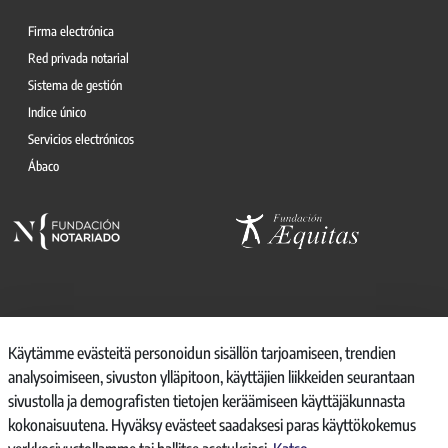
Firma electrónica
Red privada notarial
Sistema de gestión
Indice único
Servicios electrónicos
Ábaco
© 2026, CONSEJO GENERAL DEL NOTARIO
Käytämme evästeitä personoidun sisällön tarjoamiseen, trendien
analysoimiseen, sivuston ylläpitoon, käyttäjien liikkeiden seurantaan
CANAL INTERNO DE INFORMACIÓN
sivustolla ja demografisten tietojen keräämiseen käyttäjäkunnasta
REGISTRO DE ACTIVIDADES DE TRATAMIENTO
kokonaisuutena. Hyväksy evästeet saadaksesi paras käyttökokemus
AVISO LEGAL