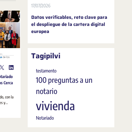
17/07/2026
Datos verificables, reto clave para
el despliegue de la cartera digital
europea
Tagipilvi
testamento
otariado
100 preguntas a un
os Cerca
notario
o, con la
vivienda
s y...
Notariado