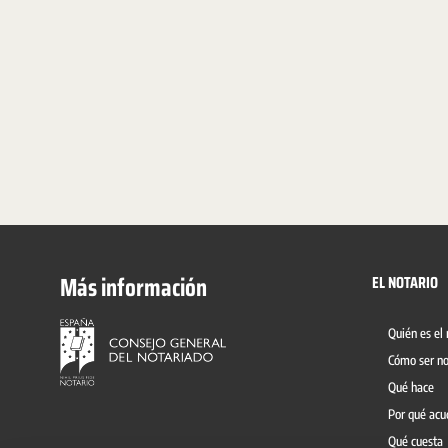
Más información
EL NOTARIO
Quién es el 
Cómo ser no
Qué hace
Por qué acu
Qué cuesta