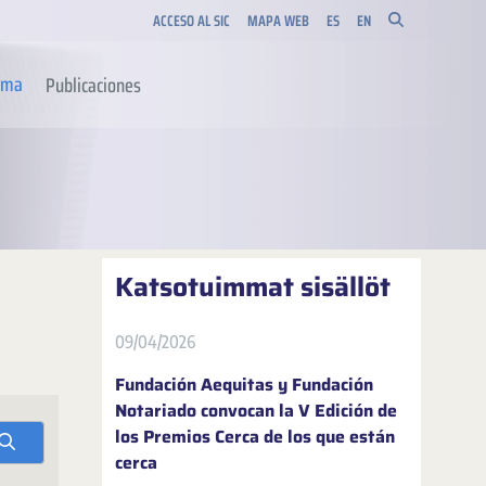
ACCESO AL SIC
MAPA WEB
ES
EN
orma
Publicaciones
Katsotuimmat sisällöt
09/04/2026
Fundación Aequitas y Fundación
Notariado convocan la V Edición de
los Premios Cerca de los que están
cerca