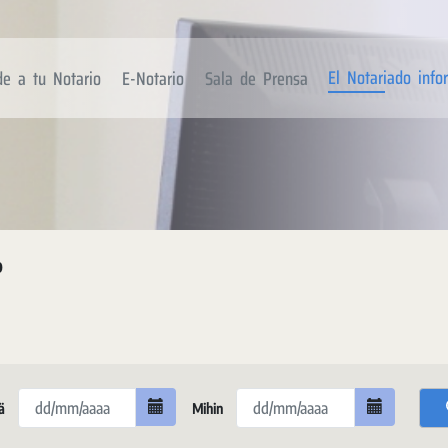
El Notariado inf
de a tu Notario
E-Notario
Sala de Prensa
o
ä
Mihin