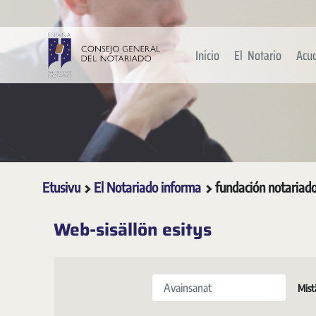
Siirry pääsisältöön
Inicio
El Notario
Acu
Etusivu
El Notariado informa
fundación notariad
Web-sisällön esitys
Avainsanat
Mist