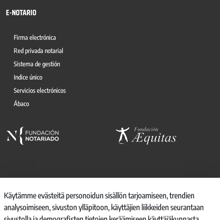
E-NOTARIO
Firma electrónica
Red privada notarial
Sistema de gestión
Indice único
Servicios electrónicos
Ábaco
© 2026, CONSEJO GENERAL DEL NOTARIO
Käytämme evästeitä personoidun sisällön tarjoamiseen, trendien
analysoimiseen, sivuston ylläpitoon, käyttäjien liikkeiden seurantaan
CANAL INTERNO DE INFORMACIÓN
sivustolla ja demografisten tietojen keräämiseen käyttäjäkunnasta