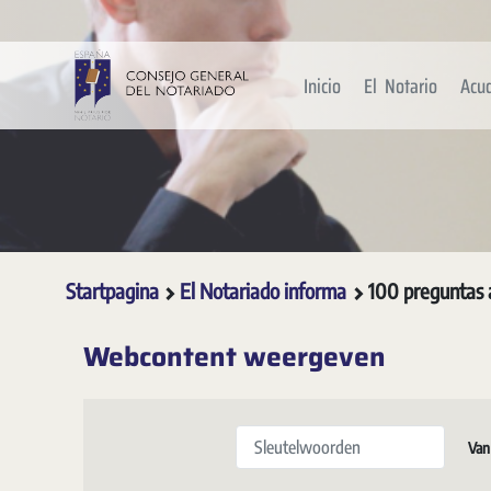
Overslaan en naar hoofdinhoud gaan
Inicio
El Notario
Acu
Startpagina
El Notariado informa
100 preguntas 
Webcontent weergeven
Sleutelwoorden
Van