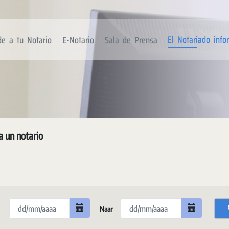
El Notariado inf
de a tu Notario
E-Notario
Sala de Prensa
a un notario
Naar