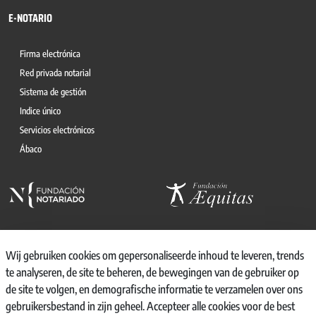
E-NOTARIO
Firma electrónica
Red privada notarial
Sistema de gestión
Indice único
Servicios electrónicos
Ábaco
Wij gebruiken cookies om gepersonaliseerde inhoud te leveren, trends
te analyseren, de site te beheren, de bewegingen van de gebruiker op
© 2026, CONSEJO GENERAL DEL NOTARIO
de site te volgen, en demografische informatie te verzamelen over ons
CANAL INTERNO DE INFORMACIÓN
gebruikersbestand in zijn geheel. Accepteer alle cookies voor de best