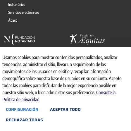
Indice único
Servicios electrónicos
Ábaco
Usamos cookies para mostrar contenidos personalizados, analizar
tendencias, administrar el sitio, llevar un seguimiento de los
movimientos de los usuarios en el sitio y recopilar información
© 2026, CONSEJO GENERAL DEL NOTARIO
demográfica sobre nuestra base de usuarios en su conjunto. Acepte
CANAL INTERNO DE INFORMACIÓN
todas las cookies para disfrutar de la mejor experiencia posible en
REGISTRO DE ACTIVIDADES DE TRATAMIENTO
nuestro sitio web, o bien administre sus preferencias.
Consulte la
AVISO LEGAL
Política de privacidad
POLÍTICA DE PRIVACIDAD
CONFIGURACIÓN
ACEPTAR TODO
POLÍTICA DE COOKIES
ACCESIBILIDAD
RECHAZAR TODAS
BACKOFFICE