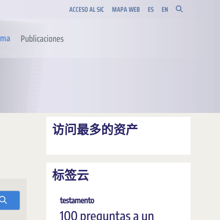
ACCESO AL SIC
MAPA WEB
ES
EN
orma
Publicaciones
访问最多的资产
标签云
testamento
100 preguntas a un