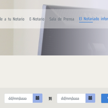
El Notariado inf
de a tu Notario
E-Notario
Sala de Prensa
到