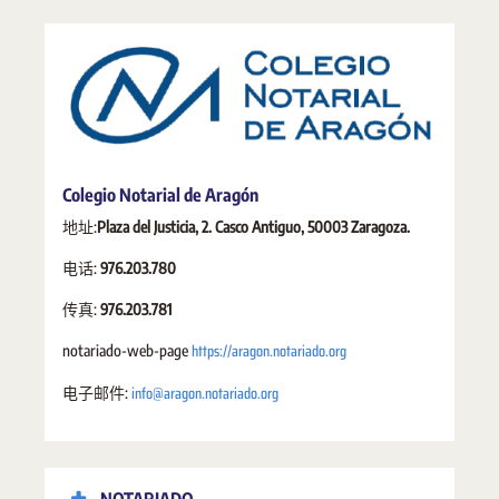
Colegio Notarial de Aragón
地址:
Plaza del Justicia, 2. Casco Antiguo, 50003 Zaragoza.
电话:
976.203.780
传真:
976.203.781
https://aragon.notariado.org
notariado-web-page
info@aragon.notariado.org
电子邮件: