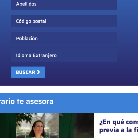
Apellidos
Código postal
Población
Idioma Extranjero
BUSCAR
tario te asesora
¿En qué cons
¿Se pueden o
previa a la 
Sí. Desde 2023, la ma