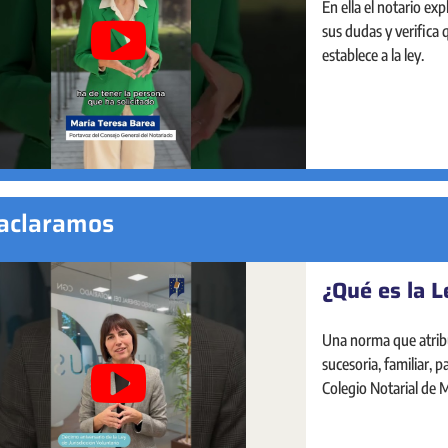
Sede Electrónica Nota
En ella el notario ex
de manera presencial 
sus dudas y verifica
y la seguridad jurídi
establece a la ley.
empresas: los notari
de toda su andadura 
 aclaramos
¿Qué es la L
Portal Estad
Una norma que atrib
El Portal Estadístico 
sucesoria, familiar, 
análisis del mercado 
Colegio Notarial de 
navegación, visual e 
dio respuesta.
indicadores sobre la 