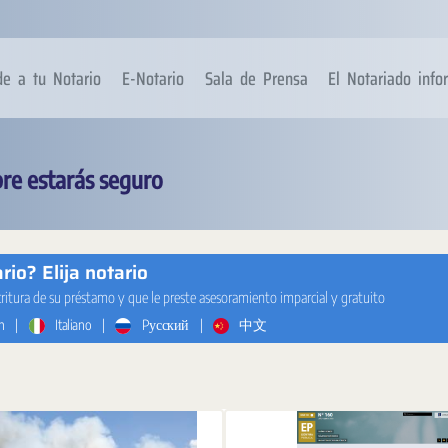
de a tu Notario
E-Notario
Sala de Prensa
El Notariado inf
re estarás seguro
io? Elija notario
critura de su préstamo y que le preste asesoramiento imparcial y gratuito
h
|
Italiano
|
Pусский
|
中文