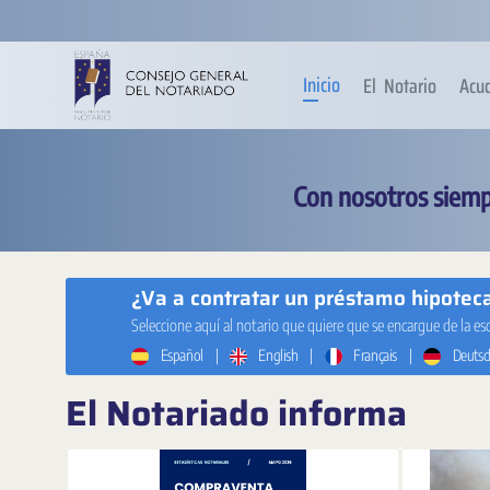
Saltar al contenido principal
Inicio
El Notario
Acu
Con nosotros siemp
¿Va a contratar un préstamo hipotecar
Seleccione aquí al notario que quiere que se encargue de la es
Español
|
English
|
Français
|
Deutsc
El Notariado informa