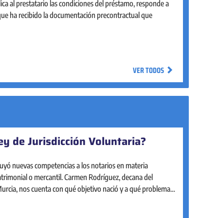
rial, de forma ágil y accesible, con la misma seguridad que
plica al prestatario las condiciones del préstamo, responde a
en la notaría. La intervención notarial garantiza la legalidad
 que ha recibido la documentación precontractual que
ca de los actos mercantiles que realizan pequeñas y medianas
os acompañan a las pymes desde su constitución y a lo largo
empresarial.
VER TODOS
VER TODOS
ey de Jurisdicción Voluntaria?
ístico del Notariado
uyó nuevas competencias a los notarios en materia
del Notariado está diseñado para facilitar la consulta y el
patrimonial o mercantil. Carmen Rodríguez, decana del
inmobiliario en nuestro país. Cuenta con un mapa de fácil
Murcia, nos cuenta con qué objetivo nació y a qué problemas
interactivo para explorar y obtener los principales
vivienda.