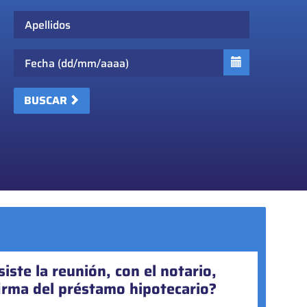
Apellidos
Fecha
BUSCAR
iste la reunión, con el notario,
torgar actos societarios online?
firma del préstamo hipotecario?
yoría de actos societarios pueden realizarse online, en la