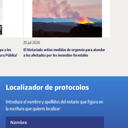
25 jul 2026
pa a los
El Notariado activa medidas de urgencia para atender
tura Pública'
a los afectados por los incendios forestales
Localizador de protocolos
Introduce el nombre y apellidos del notario que figura en
la escritura que quieres localizar:
Nombre