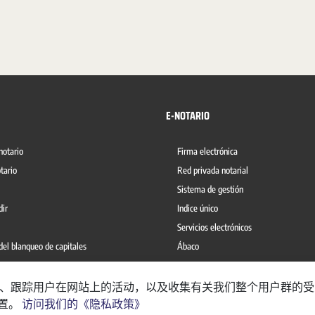
E-NOTARIO
notario
Firma electrónica
tario
Red privada notarial
Sistema de gestión
dir
Indice único
Servicios electrónicos
del blanqueo de capitales
Ábaco
理网站、跟踪用户在网站上的活动，以及收集有关我们整个用户群的
设置。
访问我们的《隐私政策》
RNO DE INFORMACIÓN
REGISTRO DE ACTIVIDADES DE TRATAMIENTO
AVISO LEGAL
POL