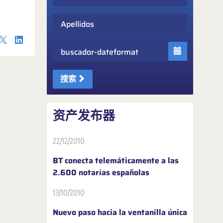
Apellidos
Fecha
搜索
资产发布器
22/12/2010
BT conecta telemáticamente a las
2.600 notarías españolas
13/10/2010
Nuevo paso hacia la ventanilla única