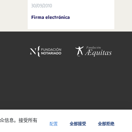
30/09/2010
Firma electrónica
受众信息。接受所有
配置
全部接受
全部拒绝
ÍTICA DE PRIVACIDAD
POLÍTICA DE COOKIES
ACCESIBILIDAD
BACKOFFICE