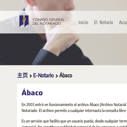
跳转到主内容
Inicio
El Notario
Acu
主页
E-Notario
Ábaco
Ábaco
En 2003 entró en funcionamiento el archivo Ábaco (Archivo Notarial d
Notariado. El archivo permite a cualquier internauta la consulta libre
Es un servicio que facilita que un usuario pueda, desde cualquier ter
comercial. No constituye publicidad comercial de las empresas o entid