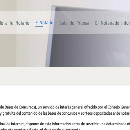
E-Notario
de a tu Notario
Sala de Prensa
El Notariado inf
e Bases de Concursos), un servicio de interés general ofrecido por el Consejo Gener
 y gratuita del contenido de las bases de concursos y sorteos depositadas ante notar
minal de internet, disponer de esta información antes de suscribir una determinada o
ades otorgantes del acta, ni del notario autorizante.