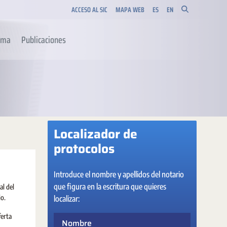
ACCESO AL SIC
MAPA WEB
ES
EN
orma
Publicaciones
Localizador de
protocolos
Introduce el nombre y apellidos del notario
que figura en la escritura que quieres
al del
io.
localizar:
ferta
Nombre