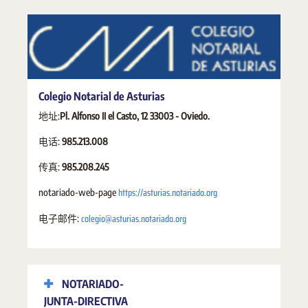
Colegio Notarial de Asturias
地址:
Pl. Alfonso II el Casto, 12 33003 - Oviedo.
电话:
985.213.008
传真:
985.208.245
https://asturias.notariado.org
notariado-web-page
colegio@asturias.notariado.org
电子邮件:
NOTARIADO-
JUNTA-DIRECTIVA