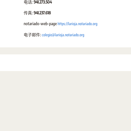
电话:
941.273.504
传真:
941.237.618
https://larioja.notariado.org
notariado-web-page
colegio@larioja.notariado.org
电子邮件: