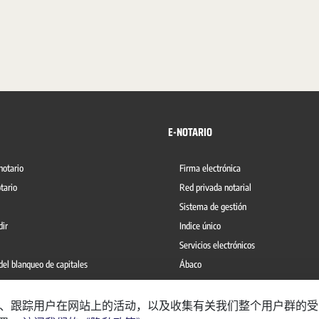
E-NOTARIO
notario
Firma electrónica
tario
Red privada notarial
Sistema de gestión
dir
Indice único
Servicios electrónicos
del blanqueo de capitales
Ábaco
理网站、跟踪用户在网站上的活动，以及收集有关我们整个用户群的