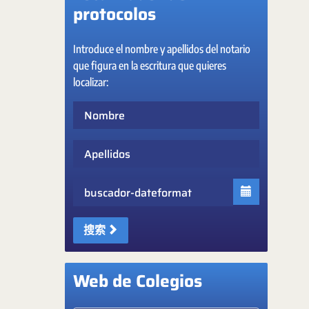
protocolos
Introduce el nombre y apellidos del notario
que figura en la escritura que quieres
localizar:
Nombre
Apellidos
Fecha
搜索
Web de Colegios