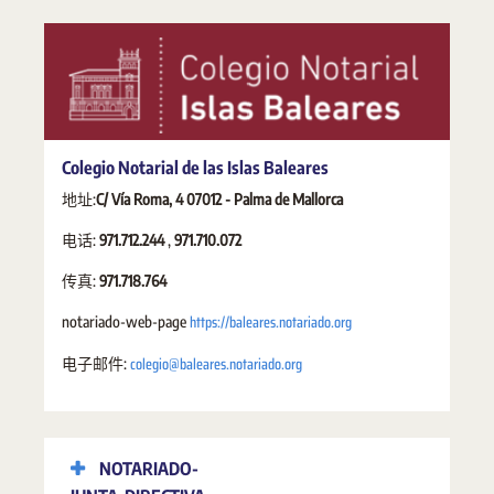
Colegio Notarial de las Islas Baleares
地址:
C/ Vía Roma, 4 07012 - Palma de Mallorca
电话:
971.712.244
,
971.710.072
传真:
971.718.764
https://baleares.notariado.org
notariado-web-page
colegio@baleares.notariado.org
电子邮件:
NOTARIADO-