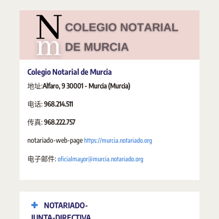
Colegio Notarial de Murcia
地址:
Alfaro, 9 30001 - Murcia (Murcia)
电话:
968.214.511
传真:
968.222.757
https://murcia.notariado.org
notariado-web-page
oficialmayor@murcia.notariado.org
电子邮件:
NOTARIADO-
JUNTA-DIRECTIVA