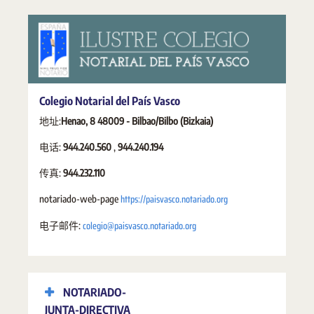
Colegio Notarial del País Vasco
地址:
Henao, 8 48009 - Bilbao/Bilbo (Bizkaia)
电话:
944.240.560
,
944.240.194
传真:
944.232.110
https://paisvasco.notariado.org
notariado-web-page
colegio@paisvasco.notariado.org
电子邮件:
NOTARIADO-
JUNTA-DIRECTIVA