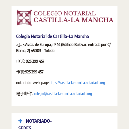
Colegio Notarial de Castilla-La Mancha
地址:
Avda. de Europa, nº 14 (Edificio Bulevar, entrada por C/
Berna, 2) 45003 - Toledo
电话:
925 299 457
传真:
925 299 457
https://castilla-lamancha.notariado.org
notariado-web-page
colegio@castilla-lamancha.notariado.org
电子邮件:
NOTARIADO-
SEDES