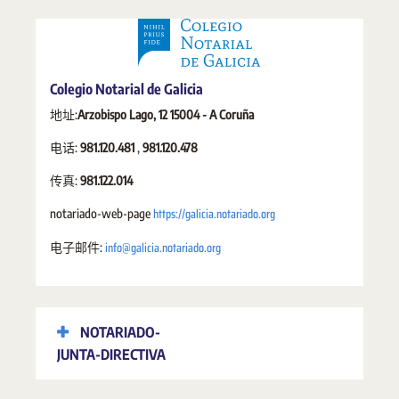
Colegio Notarial de Galicia
地址:
Arzobispo Lago, 12 15004 - A Coruña
电话:
981.120.481
,
981.120.478
传真:
981.122.014
https://galicia.notariado.org
notariado-web-page
info@galicia.notariado.org
电子邮件:
NOTARIADO-
JUNTA-DIRECTIVA