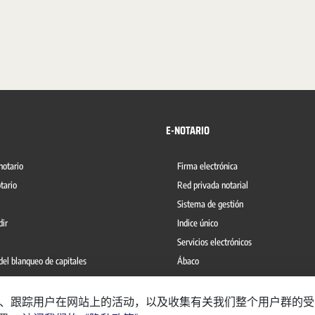
E-NOTARIO
notario
Firma electrónica
tario
Red privada notarial
Sistema de gestión
dir
Indice único
Servicios electrónicos
del blanqueo de capitales
Ábaco
理网站、跟踪用户在网站上的活动，以及收集有关我们整个用户群的