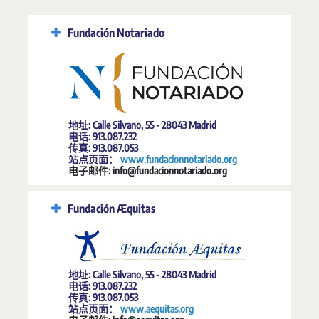
Fundación Notariado
地址: Calle Silvano, 55 - 28043 Madrid
电话: 913.087.232
传真: 913.087.053
站点页面：
www.fundacionnotariado.org
电子邮件: info@fundacionnotariado.org
Fundación Æquitas
地址: Calle Silvano, 55 - 28043 Madrid
电话: 913.087.232
传真: 913.087.053
站点页面：
www.aequitas.org