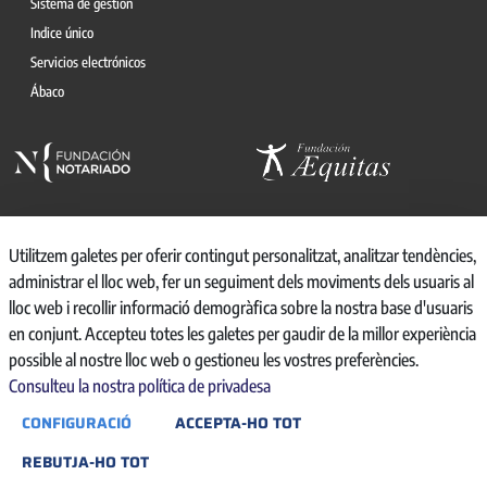
Sistema de gestión
Indice único
Servicios electrónicos
Ábaco
Utilitzem galetes per oferir contingut personalitzat, analitzar tendències,
administrar el lloc web, fer un seguiment dels moviments dels usuaris al
© 2026, CONSEJO GENERAL DEL NOTARIO
lloc web i recollir informació demogràfica sobre la nostra base d'usuaris
CANAL INTERNO DE INFORMACIÓN
en conjunt. Accepteu totes les galetes per gaudir de la millor experiència
REGISTRO DE ACTIVIDADES DE TRATAMIENTO
possible al nostre lloc web o gestioneu les vostres preferències.
AVISO LEGAL
Consulteu la nostra política de privadesa
POLÍTICA DE PRIVACIDAD
CONFIGURACIÓ
ACCEPTA-HO TOT
POLÍTICA DE COOKIES
ACCESIBILIDAD
REBUTJA-HO TOT
BACKOFFICE