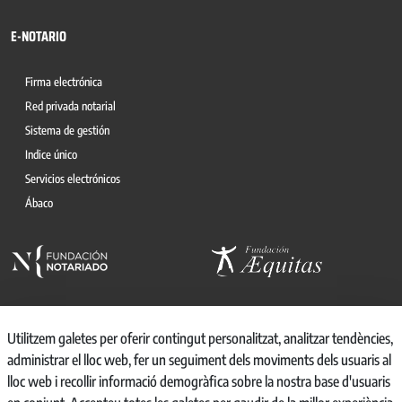
E-NOTARIO
Firma electrónica
Red privada notarial
Sistema de gestión
Indice único
Servicios electrónicos
Ábaco
Utilitzem galetes per oferir contingut personalitzat, analitzar tendències,
administrar el lloc web, fer un seguiment dels moviments dels usuaris al
© 2026, CONSEJO GENERAL DEL NOTARIO
lloc web i recollir informació demogràfica sobre la nostra base d'usuaris
CANAL INTERNO DE INFORMACIÓN