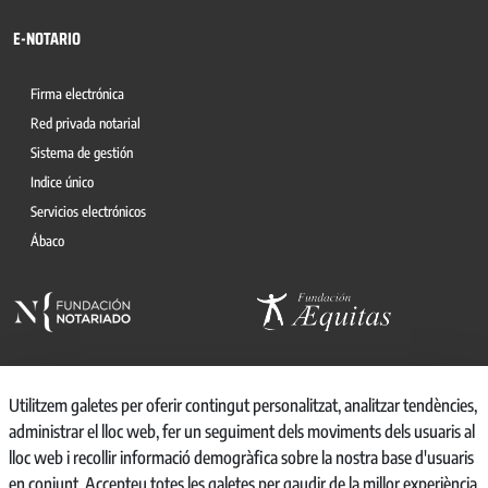
E-NOTARIO
Firma electrónica
Red privada notarial
Sistema de gestión
Indice único
Servicios electrónicos
Ábaco
Utilitzem galetes per oferir contingut personalitzat, analitzar tendències,
administrar el lloc web, fer un seguiment dels moviments dels usuaris al
© 2026, CONSEJO GENERAL DEL NOTARIO
lloc web i recollir informació demogràfica sobre la nostra base d'usuaris
CANAL INTERNO DE INFORMACIÓN
en conjunt. Accepteu totes les galetes per gaudir de la millor experiència