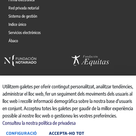
Red privada notarial
Sistema de gestión
Indice único
Servicios electrónicos
Ábaco
Utilitzem galetes per oferir contingut personalitzat, analitzar tendències,
administrar el lloc web, fer un seguiment dels moviments dels usuaris al
© 2026, CONSEJO GENERAL DEL NOTARIO
lloc web i recollir informació demogràfica sobre la nostra base d'usuaris
CANAL INTERNO DE INFORMACIÓN
en conjunt. Accepteu totes les galetes per gaudir de la millor experiència
REGISTRO DE ACTIVIDADES DE TRATAMIENTO
possible al nostre lloc web o gestioneu les vostres preferències.
AVISO LEGAL
Consulteu la nostra política de privadesa
POLÍTICA DE PRIVACIDAD
CONFIGURACIÓ
ACCEPTA-HO TOT
POLÍTICA DE COOKIES