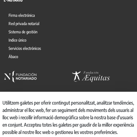
Firma electrónica
Red privada notarial
Sistema de gestión
Indice único
Servicios electrónicos
Ábaco
Utilitzem galetes per oferir contingut personalitzat, analitzar tendències,
administrar el lloc web, fer un seguiment dels moviments dels usuaris al
© 2026, CONSEJO GENERAL DEL NOTARIO
lloc web i recollir informació demogràfica sobre la nostra base d'usuaris
CANAL INTERNO DE INFORMACIÓN
en conjunt. Accepteu totes les galetes per gaudir de la millor experiència
REGISTRO DE ACTIVIDADES DE TRATAMIENTO
possible al nostre lloc web o gestioneu les vostres preferències.