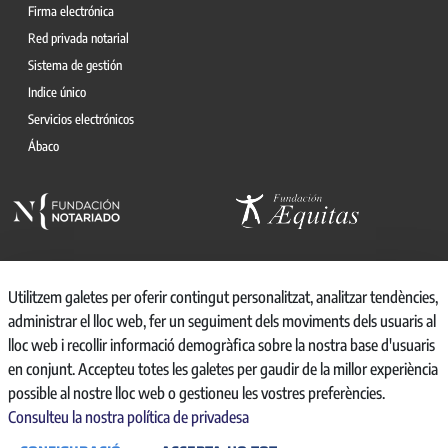
Firma electrónica
Red privada notarial
Sistema de gestión
Indice único
Servicios electrónicos
Ábaco
Utilitzem galetes per oferir contingut personalitzat, analitzar tendències,
administrar el lloc web, fer un seguiment dels moviments dels usuaris al
© 2026, CONSEJO GENERAL DEL NOTARIO
lloc web i recollir informació demogràfica sobre la nostra base d'usuaris
CANAL INTERNO DE INFORMACIÓN
en conjunt. Accepteu totes les galetes per gaudir de la millor experiència
REGISTRO DE ACTIVIDADES DE TRATAMIENTO
possible al nostre lloc web o gestioneu les vostres preferències.
AVISO LEGAL
Consulteu la nostra política de privadesa
POLÍTICA DE PRIVACIDAD