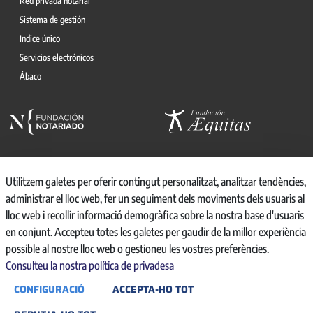
Red privada notarial
Sistema de gestión
Indice único
Servicios electrónicos
Ábaco
Utilitzem galetes per oferir contingut personalitzat, analitzar tendències,
administrar el lloc web, fer un seguiment dels moviments dels usuaris al
© 2026, CONSEJO GENERAL DEL NOTARIO
lloc web i recollir informació demogràfica sobre la nostra base d'usuaris
CANAL INTERNO DE INFORMACIÓN
en conjunt. Accepteu totes les galetes per gaudir de la millor experiència
REGISTRO DE ACTIVIDADES DE TRATAMIENTO
possible al nostre lloc web o gestioneu les vostres preferències.
AVISO LEGAL
Consulteu la nostra política de privadesa
POLÍTICA DE PRIVACIDAD
CONFIGURACIÓ
ACCEPTA-HO TOT
POLÍTICA DE COOKIES
ACCESIBILIDAD