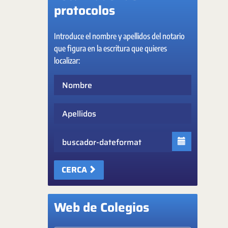
protocolos
Introduce el nombre y apellidos del notario
que figura en la escritura que quieres
localizar:
Nombre
Apellidos
Fecha
CERCA
Web de Colegios