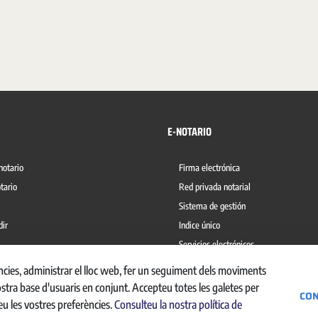
E-NOTARIO
notario
Firma electrónica
tario
Red privada notarial
Sistema de gestión
dir
Indice único
Servicios electrónicos
del blanqueo de capitales
Ábaco
ències, administrar el lloc web, fer un seguiment dels moviments
ostra base d'usuaris en conjunt. Accepteu totes les galetes per
CON
eu les vostres preferències.
Consulteu la nostra política de