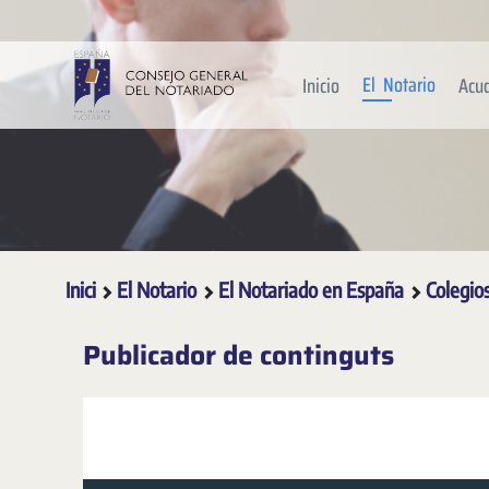
Salta al contingut principal
El Notario
Inicio
Acu
Inici
El Notario
El Notariado en España
Colegio
Publicador de continguts