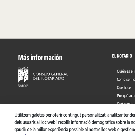
Más información
EL NOTARIO
Quién es el 
Cómo ser no
Qué hace
Por qué acu
Qué cuesta
Prevención 
Utilitzem galetes per oferir contingut personalitzat, analitzar tend
dels usuaris al lloc web i recollir informació demogràfica sobre la n
gaudir de la millor experiència possible al nostre lloc web o gestion