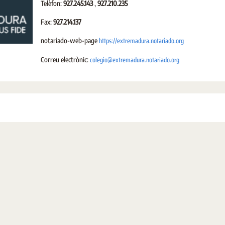
Telèfon:
927.245.143
,
927.210.235
Fax:
927.214.137
https://extremadura.notariado.org
notariado-web-page
colegio@extremadura.notariado.org
Correu electrònic: