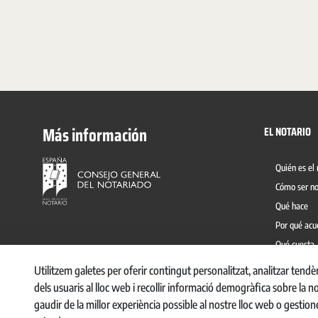
Más información
EL NOTARIO
Quién es el 
Cómo ser no
Qué hace
Por qué acu
Qué cuesta
Prevención 
Utilitzem galetes per oferir contingut personalitzat, analitzar tend
dels usuaris al lloc web i recollir informació demogràfica sobre la n
gaudir de la millor experiència possible al nostre lloc web o gestion