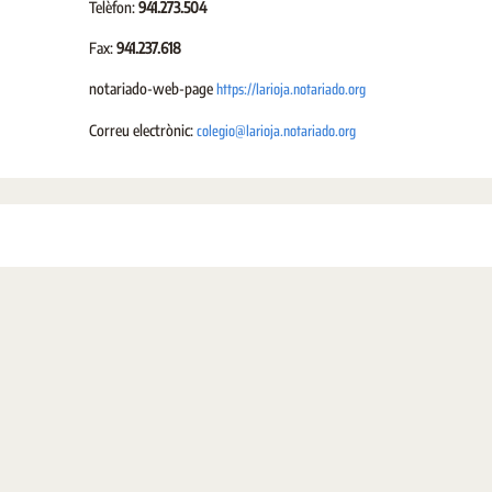
Telèfon:
941.273.504
Fax:
941.237.618
https://larioja.notariado.org
notariado-web-page
colegio@larioja.notariado.org
Correu electrònic: