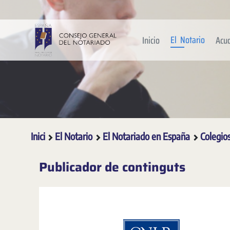
Salta al contingut principal
El Notario
Inicio
Acu
Inici
El Notario
El Notariado en España
Colegio
Publicador de continguts