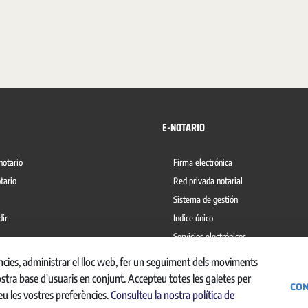
E-NOTARIO
notario
Firma electrónica
tario
Red privada notarial
Sistema de gestión
dir
Indice único
Servicios electrónicos
del blanqueo de capitales
Ábaco
ències, administrar el lloc web, fer un seguiment dels moviments
ostra base d'usuaris en conjunt. Accepteu totes les galetes per
CON
eu les vostres preferències.
Consulteu la nostra política de