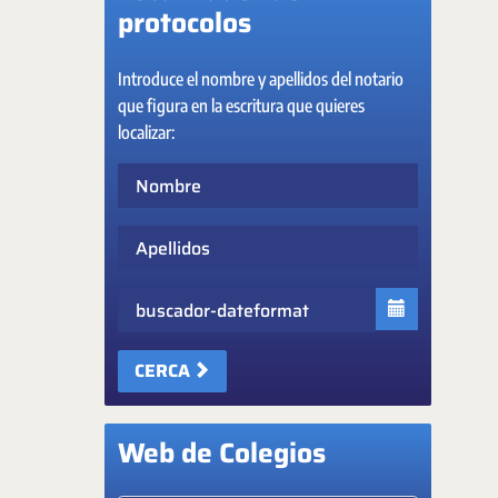
protocolos
Introduce el nombre y apellidos del notario
que figura en la escritura que quieres
localizar:
Nombre
Apellidos
Fecha
CERCA
Web de Colegios