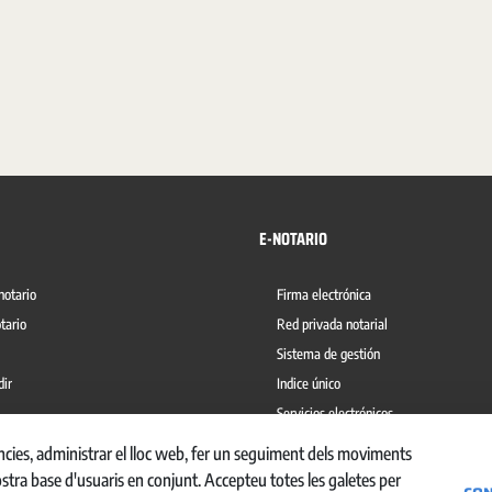
E-NOTARIO
notario
Firma electrónica
tario
Red privada notarial
Sistema de gestión
dir
Indice único
Servicios electrónicos
del blanqueo de capitales
Ábaco
ències, administrar el lloc web, fer un seguiment dels moviments
ostra base d'usuaris en conjunt. Accepteu totes les galetes per