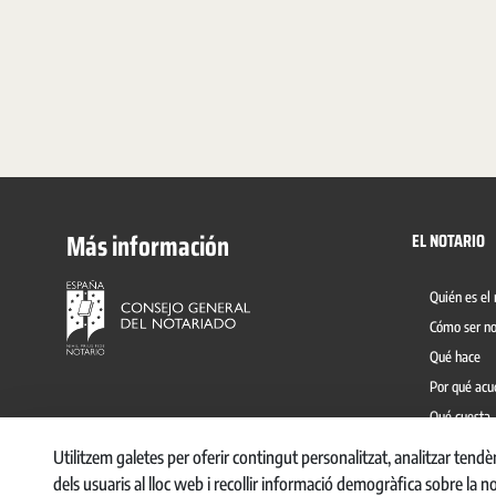
Más información
EL NOTARIO
Quién es el 
Cómo ser no
Qué hace
Por qué acu
Qué cuesta
Prevención 
Utilitzem galetes per oferir contingut personalitzat, analitzar tend
dels usuaris al lloc web i recollir informació demogràfica sobre la n