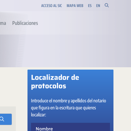
ACCESO AL SIC
MAPA WEB
ES
EN
orma
Publicaciones
Localizador de
protocolos
Introduce el nombre y apellidos del notario
que figura en la escritura que quieres
localizar:
Nombre