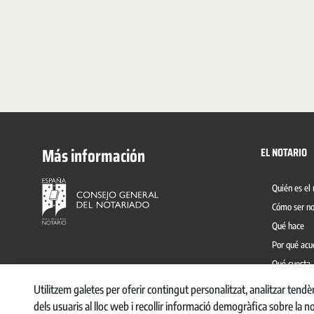
Más información
EL NOTARIO
Quién es el 
Cómo ser no
Qué hace
Por qué acu
Qué cuesta
Prevención 
Utilitzem galetes per oferir contingut personalitzat, analitzar tend
dels usuaris al lloc web i recollir informació demogràfica sobre la n