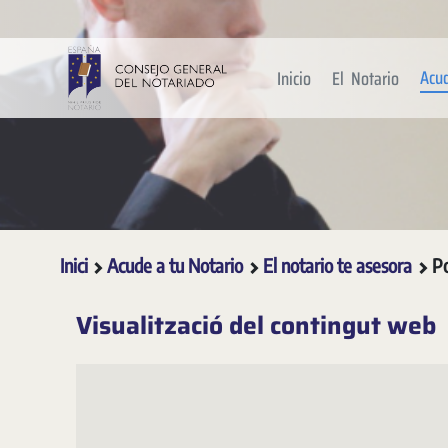
Salta al contingut principal
Acu
Inicio
El Notario
Inici
Acude a tu Notario
El notario te asesora
Po
Visualització del contingut web