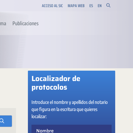
ACCESO AL SIC
MAPA WEB
ES
EN
orma
Publicaciones
Localizador de
protocolos
Introduce el nombre y apellidos del notario
que figura en la escritura que quieres
localizar:
Nombre