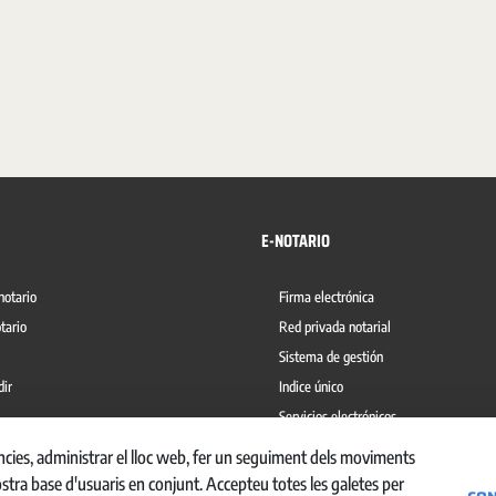
E-NOTARIO
notario
Firma electrónica
tario
Red privada notarial
Sistema de gestión
dir
Indice único
Servicios electrónicos
del blanqueo de capitales
Ábaco
ències, administrar el lloc web, fer un seguiment dels moviments
ostra base d'usuaris en conjunt. Accepteu totes les galetes per