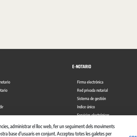
E-NOTARIO
notario
Firma electrónica
tario
Red privada notarial
Sistema de gestión
dir
Indice único
Servicios electrónicos
del blanqueo de capitales
Ábaco
ències, administrar el lloc web, fer un seguiment dels moviments
ostra base d'usuaris en conjunt. Accepteu totes les galetes per