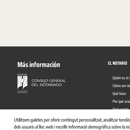
Más información
EL NOTARIO
Quién es el 
Cómo ser no
Qué hace
Por qué acu
Qué cuesta
Prevención 
Utilitzem galetes per oferir contingut personalitzat, analitzar tend
dels usuaris al lloc web i recollir informació demogràfica sobre la n