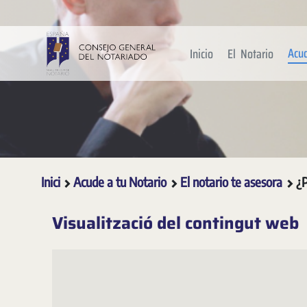
Salta al contingut principal
Acu
Inicio
El Notario
Inici
Acude a tu Notario
El notario te asesora
¿P
Visualització del contingut web