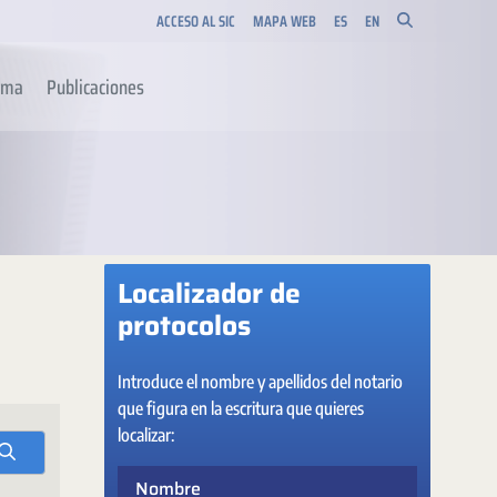
ACCESO AL SIC
MAPA WEB
ES
EN
orma
Publicaciones
Localizador de
protocolos
Introduce el nombre y apellidos del notario
que figura en la escritura que quieres
localizar:
Nombre