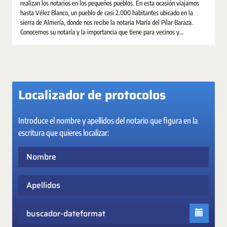
realizan los notarios en los pequeños pueblos. En esta ocasión viajamos
hasta Vélez Blanco, un pueblo de casi 2.000 habitantes ubicado en la
sierra de Almería, donde nos recibe la notaria María del Pilar Baraza.
Conocemos su notaría y la importancia que tiene para vecinos y
empresarios, y charlamos con la alcaldesa de la localidad y el
exembajador Inocencio Arias, al que le une un estrecho vínculo con Vélez
Blanco.
Localizador de protocolos
Introduce el nombre y apellidos del notario que figura en la
escritura que quieres localizar:
Nombre
Apellidos
Fecha