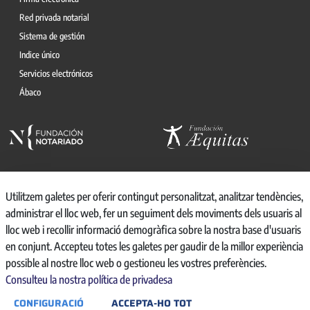
Red privada notarial
Sistema de gestión
Indice único
Servicios electrónicos
Ábaco
Utilitzem galetes per oferir contingut personalitzat, analitzar tendències,
administrar el lloc web, fer un seguiment dels moviments dels usuaris al
© 2026, CONSEJO GENERAL DEL NOTARIO
lloc web i recollir informació demogràfica sobre la nostra base d'usuaris
CANAL INTERNO DE INFORMACIÓN
en conjunt. Accepteu totes les galetes per gaudir de la millor experiència
REGISTRO DE ACTIVIDADES DE TRATAMIENTO
possible al nostre lloc web o gestioneu les vostres preferències.
AVISO LEGAL
Consulteu la nostra política de privadesa
POLÍTICA DE PRIVACIDAD
CONFIGURACIÓ
ACCEPTA-HO TOT
POLÍTICA DE COOKIES