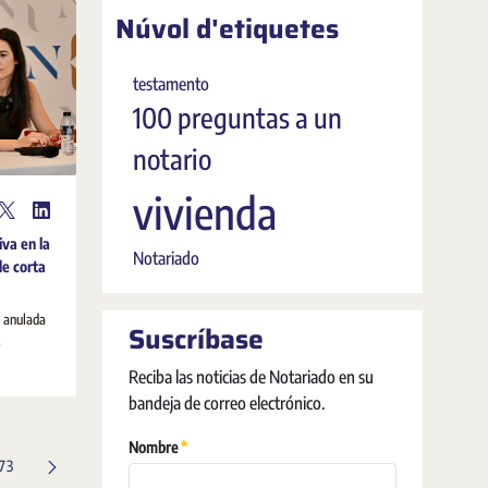
Núvol d'etiquetes
testamento
100 preguntas a un
notario
vivienda
iva en la
Notariado
de corta
a anulada
Suscríbase
.
Reciba las noticias de Notariado en su
bandeja de correo electrónico.
Obligatori
Nombre
Pàgina
173
s intermèdies Utilitzeu TAB per navegar.