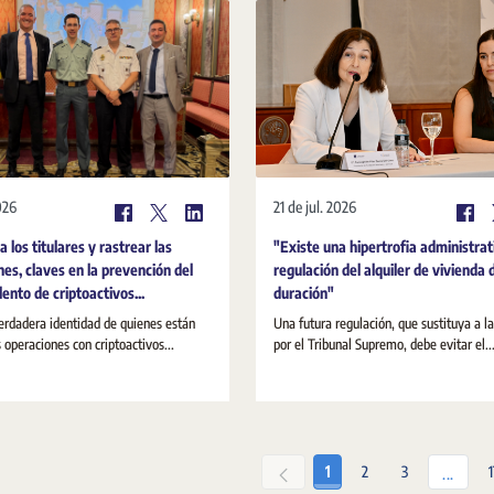
026
21 de jul. 2026
 a los titulares y rastrear las
"Existe una hipertrofia administrat
nes, claves en la prevención del
regulación del alquiler de vivienda 
ento de criptoactivos...
duración"
erdadera identidad de quienes están
Una futura regulación, que sustituya a l
s operaciones con criptoactivos...
por el Tribunal Supremo, debe evitar el..
Pàgina
Pàgina
Pàgina
1
2
3
Pàgine
...