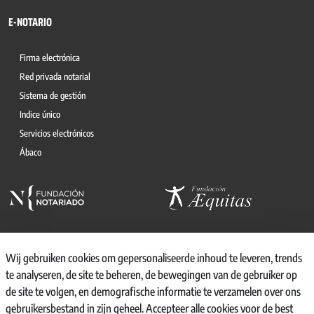
E-NOTARIO
Firma electrónica
Red privada notarial
Sistema de gestión
Indice único
Servicios electrónicos
Ábaco
Wij gebruiken cookies om gepersonaliseerde inhoud te leveren, trends
te analyseren, de site te beheren, de bewegingen van de gebruiker op
© 2026, CONSEJO GENERAL DEL NOTARIO
de site te volgen, en demografische informatie te verzamelen over ons
CANAL INTERNO DE INFORMACIÓN
gebruikersbestand in zijn geheel. Accepteer alle cookies voor de best