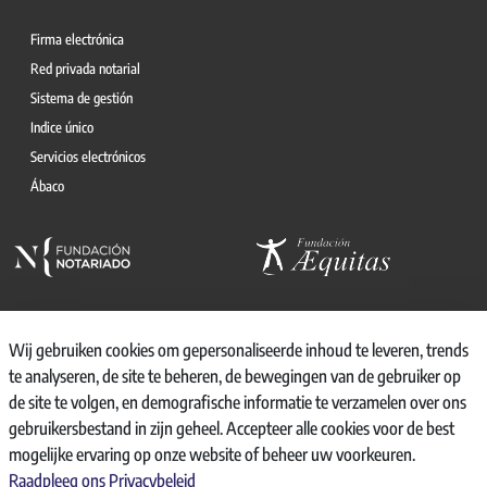
Firma electrónica
Red privada notarial
Sistema de gestión
Indice único
Servicios electrónicos
Ábaco
Wij gebruiken cookies om gepersonaliseerde inhoud te leveren, trends
te analyseren, de site te beheren, de bewegingen van de gebruiker op
© 2026, CONSEJO GENERAL DEL NOTARIO
de site te volgen, en demografische informatie te verzamelen over ons
CANAL INTERNO DE INFORMACIÓN
gebruikersbestand in zijn geheel. Accepteer alle cookies voor de best
REGISTRO DE ACTIVIDADES DE TRATAMIENTO
mogelijke ervaring op onze website of beheer uw voorkeuren.
AVISO LEGAL
Raadpleeg ons Privacybeleid