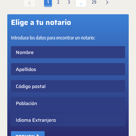
Pagina
Pagina
Pagina
Pagina
1
2
3
29
Tussenpagina's Gebruik de TA
...
Elige a tu notario
Introduce los datos para encontrar un notario:
Nombre
Apellidos
Código postal
Población
Idioma Extranjero