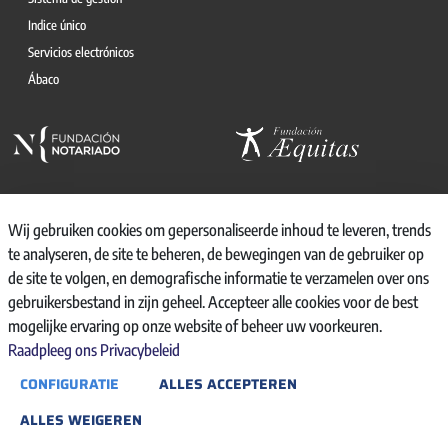
Indice único
Servicios electrónicos
Ábaco
Wij gebruiken cookies om gepersonaliseerde inhoud te leveren, trends
te analyseren, de site te beheren, de bewegingen van de gebruiker op
© 2026, CONSEJO GENERAL DEL NOTARIO
de site te volgen, en demografische informatie te verzamelen over ons
CANAL INTERNO DE INFORMACIÓN
gebruikersbestand in zijn geheel. Accepteer alle cookies voor de best
REGISTRO DE ACTIVIDADES DE TRATAMIENTO
mogelijke ervaring op onze website of beheer uw voorkeuren.
AVISO LEGAL
Raadpleeg ons Privacybeleid
POLÍTICA DE PRIVACIDAD
CONFIGURATIE
ALLES ACCEPTEREN
POLÍTICA DE COOKIES
ACCESIBILIDAD
ALLES WEIGEREN
BACKOFFICE