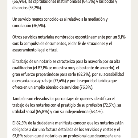
(66,4%), las capitulaciones matrimoniales (64,5%) y las bodas y
divorcios (55,2%).
Un servicio menos conocido es el relativo a la mediación y
conciliación (36,5%).
Otros servicios notariales nombrados espontáneamente por un 9,1%
son: la compulsa de documentos, el dar fe de situaciones y el
asesoramiento legal o fiscal.
El trabajo de un notario se caracteriza para la mayoría por su alta
cualificación (el 83,1% se muestra muy o bastante de acuerdo), el
gran esfuerzo preparándose para serlo (82,2%), por su accesibilidad
o cercanía a casa/trabajo (77,4%) y por la seguridad jurídica que
ofrece en un amplio abanico de servicios (76,3%).
También son elevados los porcentajes de quienes identifican el
trabajo de los notarios con el prestigio de su profesión (72,5%), su
utilidad social (65,8%) y con su independencia (63,4%).
El 82,5% de la ciudadanía manifiesta conocer que los notarios están
obligados a dar una factura detallada de los servicios y costes y el
67,8% saben que el notario es un profesional que desempeña una