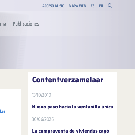
ACCESO AL SIC
MAPA WEB
ES
EN
orma
Publicaciones
Contentverzamelaar
13/10/2010
Nuevo paso hacia la ventanilla única
l.es
30/06/2026
La compraventa de viviendas cayó