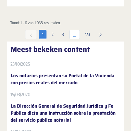
Toont 1 - 6 van 1.038 resultaten.
Pagina
Pagina
Pagina
Pagina
1
2
3
173
Tussenpagina's Gebruik de TAB-
...
Meest bekeken content
23/10/2025
Los notarios presentan su Portal de la Vivienda
con precios reales del mercado
15/03/2020
La Dirección General de Seguridad Jurídica y Fe
Pública dicta una Instrucción sobre la prestación
del servicio público notarial