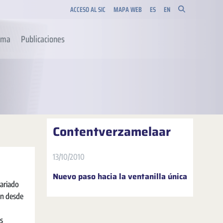
ACCESO AL SIC
MAPA WEB
ES
EN
orma
Publicaciones
Contentverzamelaar
13/10/2010
Nuevo paso hacia la ventanilla única
tariado
an desde
s