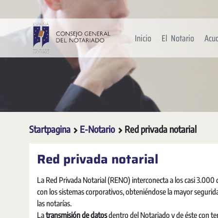
Overslaan en naar hoofdinhoud gaan
Inicio
El Notario
Acu
Startpagina
E-Notario
Red privada notarial
Red privada notarial
La Red Privada Notarial (RENO) interconecta a los casi 3.000 d
con los sistemas corporativos, obteniéndose la mayor seguridad
las notarías.
La
transmisión de datos
dentro del Notariado y de éste con ter