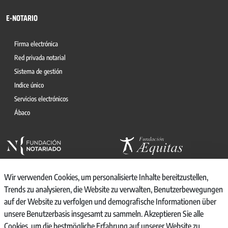
E-NOTARIO
Firma electrónica
Red privada notarial
Sistema de gestión
Indice único
Servicios electrónicos
Ábaco
Wir verwenden Cookies, um personalisierte Inhalte bereitzustellen,
Trends zu analysieren, die Website zu verwalten, Benutzerbewegungen
auf der Website zu verfolgen und demografische Informationen über
© 2026, CONSEJO GENERAL DEL NOTARIO
unsere Benutzerbasis insgesamt zu sammeln. Akzeptieren Sie alle
CANAL INTERNO DE INFORMACIÓN
Cookies, um die bestmögliche Erfahrung auf unserer Website zu