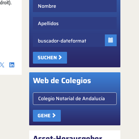
droit).
Nombre
Apellidos
Fecha
SUCHEN
Web de Colegios
Elige colegio notarial
GEHE
Asset-Herausgeber