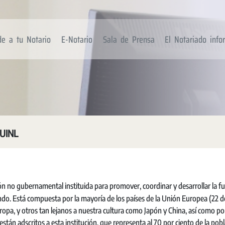
de a tu Notario
E-Notario
Sala de Prensa
El Notariado inf
UINL
n no gubernamental instituida para promover, coordinar y desarrollar la f
do. Está compuesta por la mayoría de los países de la Unión Europea (22 d
ropa, y otros tan lejanos a nuestra cultura como Japón y China, así como po
tán adscritos a esta institución, que representa al 70 por ciento de la pobl