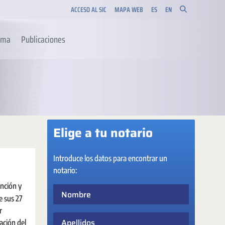
ACCESO AL SIC
MAPA WEB
ES
EN
orma
Publicaciones
Elige a tu notario
Introduce los datos para encontrar un
notario:
unción y
Nombre
e sus 27
r
Apellidos
ación del